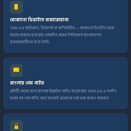
যেকোনো ডিভাইসে ব্যবহারযোগ্য
1980 bd স্মার্টফোন, ট্যাবলেট বা কম্পিউটার — যেকোনো ডিভাইস থেকে
সহজে ব্যবহার করা যায়। মোবাইল-বান্ধব ইন্টারফেস বাংলাদেশের
ব্যবহারকারীদের জন্য তৈরি।
বাংলায় গেম গাইড
প্রতিটি গেমের জন্য বাংলায় বিস্তারিত গাইড পাওয়া যায়। 1980 bd-এ লগইন
করার পর গেম গাইড পড়ে সহজেই যেকোনো গেম শুরু করতে পারবেন।