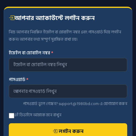
আপনার অ্যাকাউন্টে লগইন করুন
নিচে আপনার নিবন্ধিত ইমেইল বা মোবাইল নম্বর এবং পাসওয়ার্ড দিয়ে লগইন
করুন। আপনার তথ্য সম্পূর্ণ সুরক্ষিত রাখা হয়।
ইমেইল বা মোবাইল নম্বর
*
পাসওয়ার্ড
*
পাসওয়ার্ড ভুলে গেছেন?
support@1980bd.com-
এ যোগাযোগ করুন
এই ডিভাইসে আমাকে মনে রাখুন
লগইন করুন