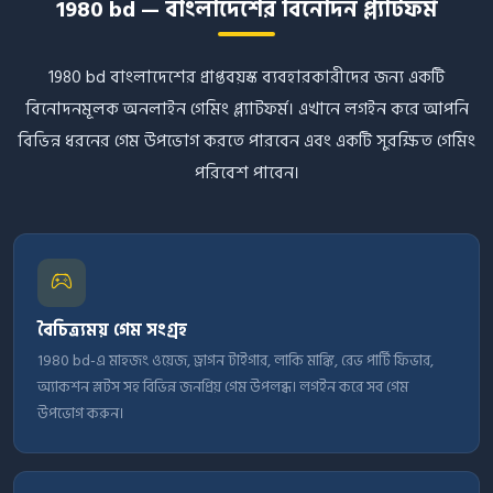
1980 bd — বাংলাদেশের বিনোদন প্ল্যাটফর্ম
1980 bd বাংলাদেশের প্রাপ্তবয়স্ক ব্যবহারকারীদের জন্য একটি
বিনোদনমূলক অনলাইন গেমিং প্ল্যাটফর্ম। এখানে লগইন করে আপনি
বিভিন্ন ধরনের গেম উপভোগ করতে পারবেন এবং একটি সুরক্ষিত গেমিং
পরিবেশ পাবেন।
বৈচিত্র্যময় গেম সংগ্রহ
1980 bd-এ মাহজং ওয়েজ, ড্রাগন টাইগার, লাকি মাঙ্কি, রেভ পার্টি ফিভার,
অ্যাকশন স্লটস সহ বিভিন্ন জনপ্রিয় গেম উপলব্ধ। লগইন করে সব গেম
উপভোগ করুন।