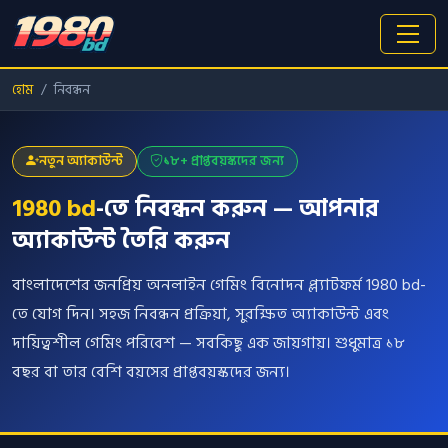
হোম
নিবন্ধন
নতুন অ্যাকাউন্ট
১৮+ প্রাপ্তবয়স্কদের জন্য
1980 bd
-তে নিবন্ধন করুন — আপনার
অ্যাকাউন্ট তৈরি করুন
বাংলাদেশের জনপ্রিয় অনলাইন গেমিং বিনোদন প্ল্যাটফর্ম 1980 bd-
তে যোগ দিন। সহজ নিবন্ধন প্রক্রিয়া, সুরক্ষিত অ্যাকাউন্ট এবং
দায়িত্বশীল গেমিং পরিবেশ — সবকিছু এক জায়গায়। শুধুমাত্র ১৮
বছর বা তার বেশি বয়সের প্রাপ্তবয়স্কদের জন্য।