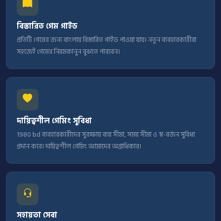
বিস্তারিত গেম গাইড
প্রতিটি গেমের জন্য বাংলায় বিস্তারিত গাইড পাওয়া যায়। নতুন ব্যবহারকারীরা
সহজেই গেমের নিয়মকানুন বুঝতে পারবেন।
দায়িত্বশীল গেমিং সুবিধা
1980 bd ব্যবহারকারীদের সুরক্ষায় ব্যয় সীমা, সময় সীমা ও স্ব-বর্জন সুবিধা
প্রদান করে। দায়িত্বশীল গেমিং আমাদের অগ্রাধিকার।
সহায়তা সেবা