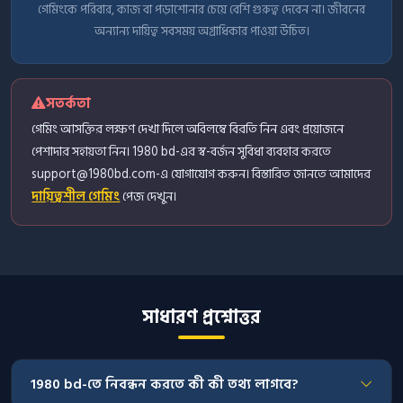
গেমিংকে পরিবার, কাজ বা পড়াশোনার চেয়ে বেশি গুরুত্ব দেবেন না। জীবনের
অন্যান্য দায়িত্ব সবসময় অগ্রাধিকার পাওয়া উচিত।
সতর্কতা
গেমিং আসক্তির লক্ষণ দেখা দিলে অবিলম্বে বিরতি নিন এবং প্রয়োজনে
পেশাদার সহায়তা নিন। 1980 bd-এর স্ব-বর্জন সুবিধা ব্যবহার করতে
support@1980bd.com-
এ যোগাযোগ করুন। বিস্তারিত জানতে আমাদের
দায়িত্বশীল গেমিং
পেজ দেখুন।
সাধারণ প্রশ্নোত্তর
1980 bd-তে নিবন্ধন করতে কী কী তথ্য লাগবে?